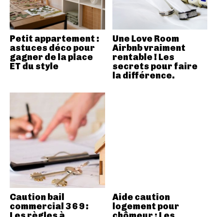
Petit appartement :
Une Love Room
astuces déco pour
Airbnb vraiment
gagner de la place
rentable ! Les
ET du style
secrets pour faire
la différence.
Caution bail
Aide caution
commercial 3 6 9 :
logement pour
Les règles à
chômeur : Les