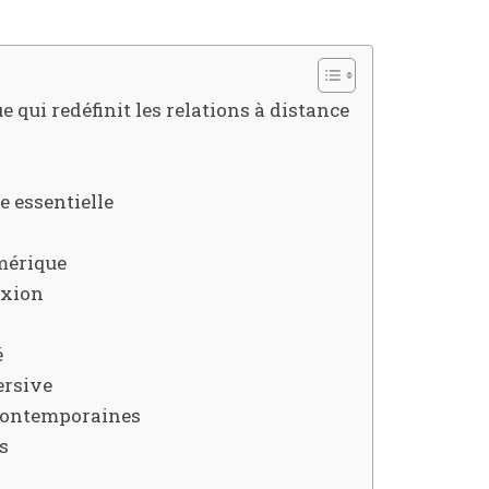
 qui redéfinit les relations à distance
e essentielle
umérique
exion
é
ersive
contemporaines
s