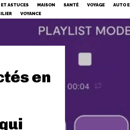
 ET ASTUCES
MAISON
SANTÉ
VOYAGE
AUTO 
ILIER
VOYANCE
ctés en
qui