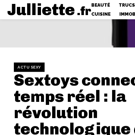
Julliette
BEAUTÉ
TRUCS
.fr
CUISINE
IMMOB
ACTU SEXY
Sextoys conne
temps réel : la
révolution
technologique 