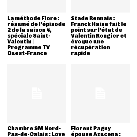
La méthode Flore :
Stade Rennais :
résumé de l’épisode
Franck Haise fait le
2 de la saison 4,
point sur l’état de
spéciale Saint-
Valentin Rongier et
Valentin |
évoque une
Programme TV
récupération
Ouest-France
rapide
Chambre SM Nord-
Florent Pagny
Pas-de-Calais : Love
épouse Azucena :