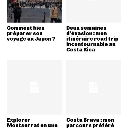
Comment bien
Deux semaines
préparer son
d’évasion : mon
voyage au Japon ?
itinéraire road trip
incontournable au
Costa Rica
Explorer
Costa Brava : mon
Montserrat en une
parcours préféré