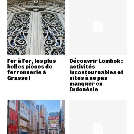
Fer à Fer, les plus
Découvrir Lombok :
belles pièces de
activités
ferronnerie à
incontournables et
Grasse !
sites à ne pas
manquer en
Indonésie