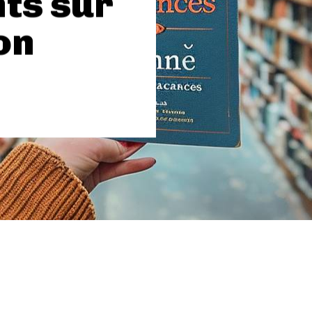
ts sur
on