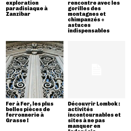
exploration
rencontre avec les
paradisiaque à
gorilles des
Zanzibar
montagnes et
chimpanzés +
astuces
indispensables
Fer à Fer, les plus
Découvrir Lombok :
belles pièces de
activités
ferronnerie à
incontournables et
Grasse !
sites à ne pas
manquer en